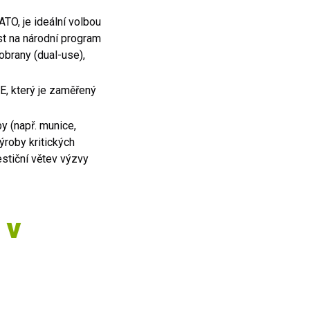
ATO, je ideální volbou
st na národní program
obrany (dual-use),
E, který je zaměřený
y (např. munice,
ýroby kritických
stiční větev výzvy
 v