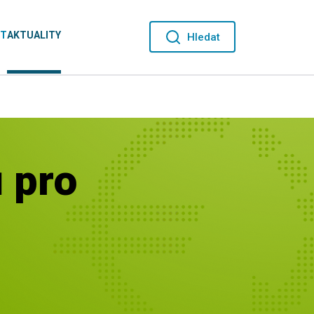
KT
AKTUALITY
Hledat
 pro