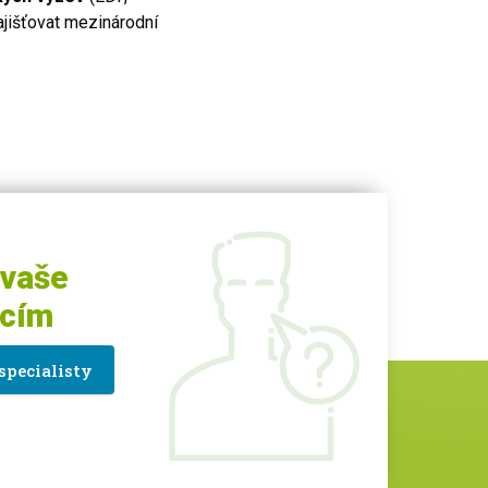
ajišťovat mezinárodní
 vaše
acím
specialisty