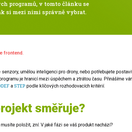
ých programů, v tomto článku se
jak si mezi nimi správně vybrat.
e frontend.
lé senzory, umělou inteligenci pro drony, nebo potřebujete postavi
 programu je hranicí mezi úspěchem a ztrátou času. Přinášíme v
ODEF
STEP
a
podle klíčových rozhodovacích kritérií.
rojekt směřuje?
 musíte položit, zní: V jaké fázi se váš produkt nachází?