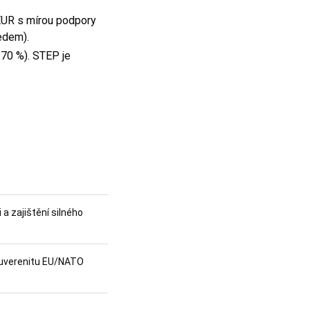
 EUR s mírou podpory
ředem).
 70 %). STEP je
 a zajištění silného
 suverenitu EU/NATO