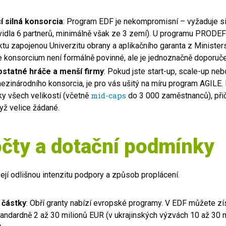
í silná konsorcia
: Program EDF je nekompromisní – vyžaduje s
idla 6 partnerů, minimálně však ze 3 zemí). U programu PRODEF
ektu zapojenou Univerzitu obrany a aplikačního garanta z Minister
 konsorcium není formálně povinné, ale je jednoznačně doporu
statné hráče a menší firmy
: Pokud jste start-up, scale-up n
mezinárodního konsorcia, je pro vás ušitý na míru program AGIL
mid-caps
ky všech velikostí (včetně
do 3 000 zaměstnanců), při
yž velice žádané.
čty a dotační podmínky
jí odlišnou intenzitu podpory a způsob proplácení.
 částky
: Obří granty nabízí evropské programy. V EDF můžete zí
tandardně 2 až 30 milionů EUR (v ukrajinských výzvách 10 až 30 