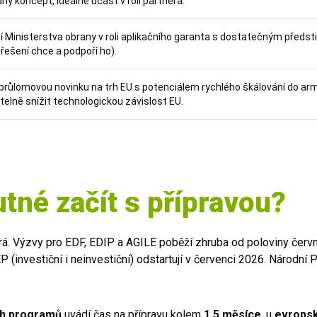
ný koncept, ideálně účast v roli partnera
.
í Ministerstva obrany v roli aplikačního garanta s dostatečným předsti
řešení chce a podpoří ho)
.
 průlomovou novinku na trh EU s potenciálem rychlého škálování do arm
telně snížit technologickou závislost EU
.
utné začít s přípravou?
á. Výzvy pro EDF, EDIP a AGILE poběží zhruba od poloviny červn
(investiční i neinvestiční) odstartují v červenci 2026. Národní
ch programů
uvádí čas na přípravu kolem
1,5 měsíce
, u
evrops