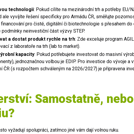
vou technologii
: Pokud cílíte na mezinárodní trh a potřeby EU/N
ale vyvíjíte řešení specificky pro Armádu ČR, směřujte pozorno
financování pro čisté, digitální či biotechnologie s přesahem do 
 podmínky neinvestiční část výzvy STEP.
vat a dostat produkt rychle na trh
: Zde exceluje program AGIL
vací z laboratoře na trh (lab to market).
výrobní kapacity
: Pokud potřebujete investovat do masivní výrob
enty), jednoznačnou volbou je EDIP. Pro investice do vývoje a v
mí ČR (s rozpočtem schváleným na 2026/2027) je připravena inve
erství: Samostatně, nebo
iu?
o vyžadují spolupráci, zatímco jiné vám dají volnou ruku.