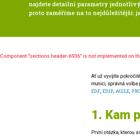
najdete detailní parametry jednotliv
proto zaměříme na to nejdůležitější: 
Component "
sections.header-6936
" is not implemented on th
Ať už vyvíjíte pokroči
munici, správná volba
EDF
EDIP
AGILE
PR
,
,
,
1. Kam p
První otázka, kterou si