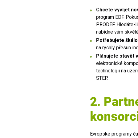
Chcete vyvíjet no
program EDF. Pokud 
PRODEF. Hledáte-li 
nabídne vám skvělé
Potřebujete škálo
na rychlý přesun ino
Plánujete stavět 
elektronické kompon
technologií na úze
STEP.
2. Partn
konsorc
Evropské programy čast