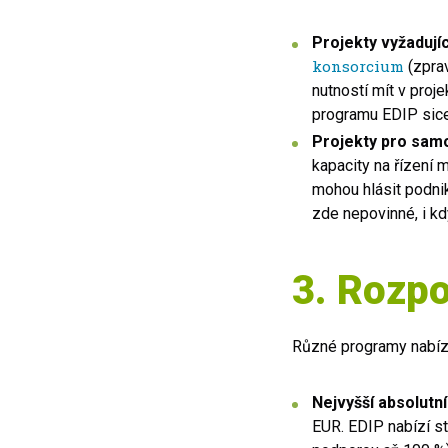
Projekty vyžadujíc
konsorcium
(zprav
nutností mít v proj
programu EDIP sice
Projekty pro samo
kapacity na řízení 
mohou hlásit podni
zde nepovinné, i kd
3. Rozpo
Různé programy nabíze
Nejvyšší absolutní
EUR. EDIP nabízí s