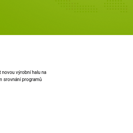
t novou výrobní halu na
ám srovnání programů