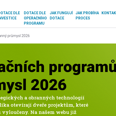
OTACE DLE
DOTACE DLE
JAK FUNGUJÍ
JAK PROBÍHA
KONTA
NVESTICE
OPERAČNÍHO
DOTACE
PROCES
PROGRAMU
anný průmysl 2026
ačních programů
mysl 2026
tegických a obranných technologií
ika otevírají dveře projektům, které
ů vyloučeny. Na našem webu již