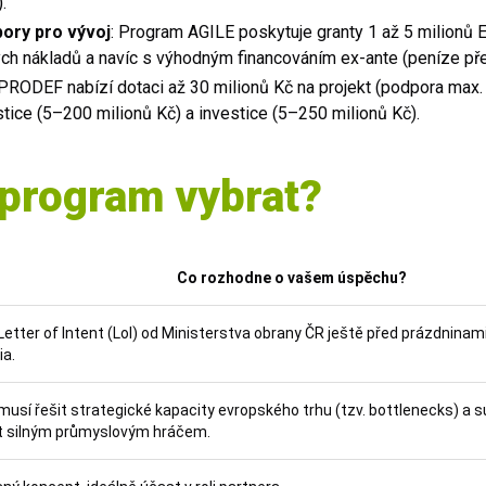
).
pory pro vývoj
: Program AGILE poskytuje granty 1 až 5 milionů
ch nákladů a navíc s výhodným financováním ex-ante (peníze p
 PRODEF nabízí dotaci až 30 milionů Kč na projekt (podpora max.
tice (5–200 milionů Kč) a investice (5–250 milionů Kč).
 program vybrat?
Co rozhodne o vašem úspěchu?
Letter of Intent (LoI) od Ministerstva obrany ČR ještě před prázdninami
ia
.
 musí řešit strategické kapacity evropského trhu (tzv. bottlenecks) a
t silným průmyslovým hráčem
.