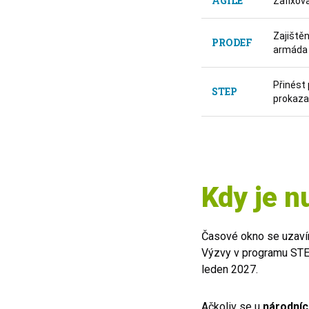
AGILE
Zafixova
Zajištěn
PRODEF
armáda 
Přinést
STEP
prokaza
Kdy je n
Časové okno se uzavír
Výzvy v programu STEP 
leden 2027.
Ačkoliv se u
národní