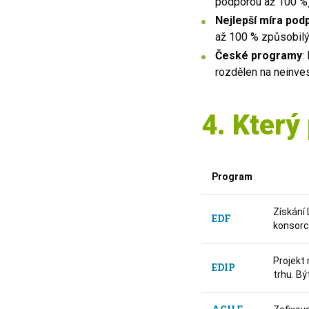
podporou až 100 %
Nejlepší míra pod
až 100 % způsobilý
České programy
:
rozdělen na neinves
4. Který
Program
Získání 
EDF
konsorc
Projekt
EDIP
trhu
.
Bý