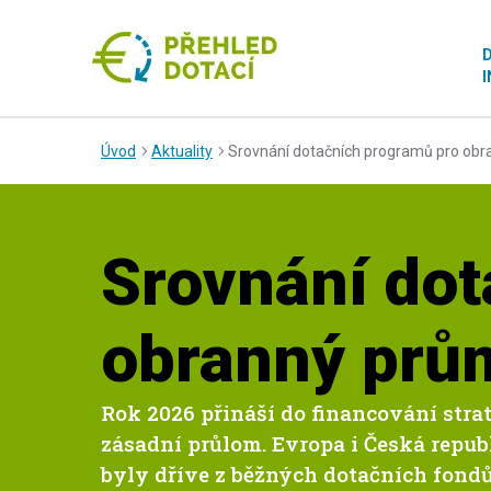
D
I
Úvod
Aktuality
Srovnání dotačních programů pro obr
Srovnání dot
obranný prů
Rok 2026 přináší do financování stra
zásadní průlom. Evropa i Česká republ
byly dříve z běžných dotačních fond