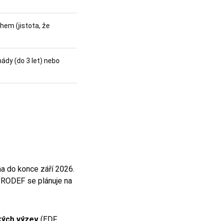
hem (jistota, že
ády (do 3 let) nebo
a do konce září 2026.
 PRODEF se plánuje na
kých výzev
(EDF,