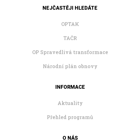
NEJČASTĚJI HLEDÁTE
OPTAK
TAČR
OP Spravedlivá transformace
Národní plán obnovy
INFORMACE
Aktuality
Přehled programů
O NÁS