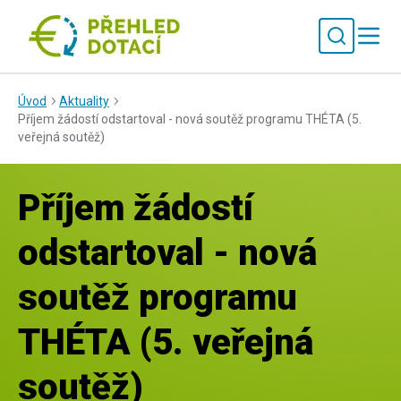
Úvod
Aktuality
Příjem žádostí odstartoval - nová soutěž programu THÉTA (5.
veřejná soutěž)
Příjem žádostí
odstartoval - nová
soutěž programu
THÉTA (5. veřejná
soutěž)