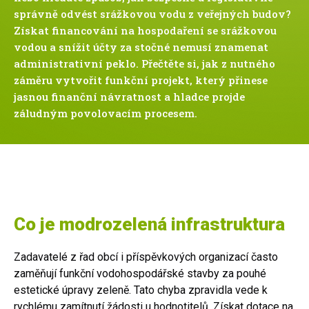
správně odvést srážkovou vodu z veřejných budov?
Získat financování na hospodaření se srážkovou
vodou a snížit účty za stočné nemusí znamenat
administrativní peklo. Přečtěte si, jak z nutného
záměru vytvořit funkční projekt, který přinese
jasnou finanční návratnost a hladce projde
záludným povolovacím procesem.
Co je modrozelená infrastruktura
Zadavatelé z řad obcí i příspěvkových organizací často
zaměňují funkční vodohospodářské stavby za pouhé
estetické úpravy zeleně. Tato chyba zpravidla vede k
rychlému zamítnutí žádosti u hodnotitelů. Získat dotace na