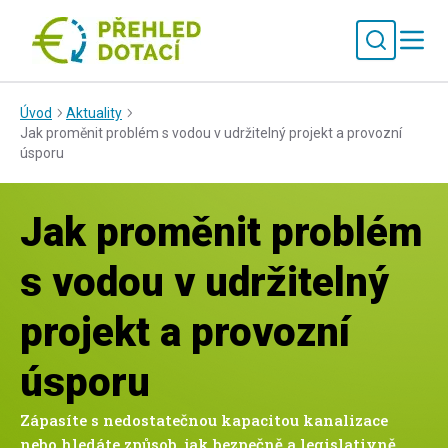
Úvod
Aktuality
Jak proměnit problém s vodou v udržitelný projekt a provozní
úsporu
Jak proměnit problém
s vodou v udržitelný
projekt a provozní
úsporu
Zápasíte s nedostatečnou kapacitou kanalizace
nebo hledáte způsob, jak bezpečně a legislativně