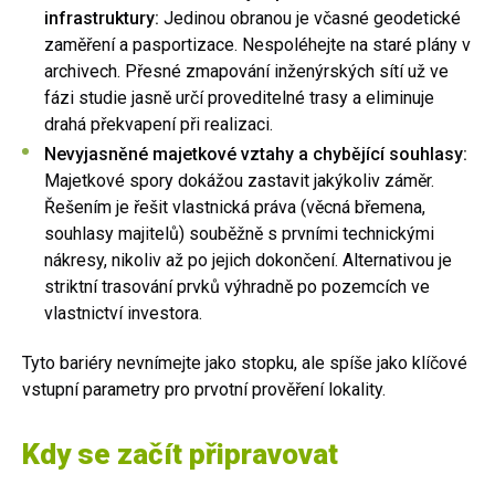
infrastruktury:
Jedinou obranou je včasné geodetické
zaměření a pasportizace. Nespoléhejte na staré plány v
archivech. Přesné zmapování inženýrských sítí už ve
fázi studie jasně určí proveditelné trasy a eliminuje
drahá překvapení při realizaci.
Nevyjasněné majetkové vztahy a chybějící souhlasy:
Majetkové spory dokážou zastavit jakýkoliv záměr.
Řešením je řešit vlastnická práva (věcná břemena,
souhlasy majitelů) souběžně s prvními technickými
nákresy, nikoliv až po jejich dokončení. Alternativou je
striktní trasování prvků výhradně po pozemcích ve
vlastnictví investora.
Tyto bariéry nevnímejte jako stopku, ale spíše jako klíčové
vstupní parametry pro prvotní prověření lokality.
Kdy se začít připravovat