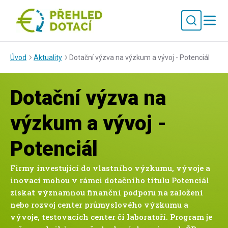
Úvod
Aktuality
Dotační výzva na výzkum a vývoj - Potenciál
Dotační výzva na
výzkum a vývoj -
Potenciál
Firmy investující do vlastního výzkumu, vývoje a
inovací mohou v rámci dotačního titulu Potenciál
získat významnou finanční podporu na založení
nebo rozvoj center průmyslového výzkumu a
vývoje, testovacích center či laboratoří. Program je