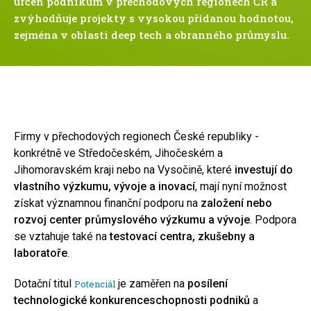
určen podnikům v přechodových regionech ČR a
zvýhodňuje projekty s vysokou přidanou hodnotou,
zejména v oblasti deep tech a obranného průmyslu.
Firmy v přechodových regionech České republiky -
konkrétně ve Středočeském, Jihočeském a
Jihomoravském kraji nebo na Vysočině, které
investují do
vlastního výzkumu, vývoje a inovací
, mají nyní možnost
získat významnou finanční podporu na
založení nebo
rozvoj center průmyslového výzkumu a vývoje
. Podpora
se vztahuje také na
testovací centra, zkušebny a
laboratoře
.
Dotační titul
je zaměřen na
posílení
Potenciál
technologické konkurenceschopnosti podniků
a